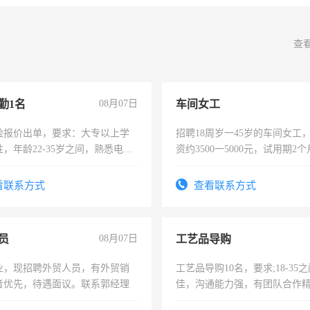
查
勤1名
08月07日
车间女工
险报价出单，要求：大专以上学
招聘18周岁一45岁的车间女工
，年龄22-35岁之间，熟悉电脑
资约3500一5000元，试用期2
工作态度认真，具有团队精神，
险，有年薪假，年底福利
-3个月，转正后交纳五险，
看联系方式
查看联系方式
员
08月07日
工艺品导购
业，现招聘外贸人员，有外贸销
工艺品导购10名，要求;18-35
者优先，待遇面议。联系郭经理
佳，沟通能力强，有团队合作
上进心，有工作经验者优先！