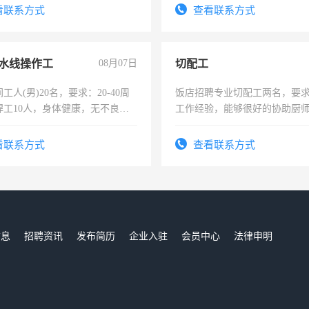
看联系方式
查看联系方式
水线操作工
08月07日
切配工
工人(男)20名，要求：20-40周
饭店招聘专业切配工两名，要
焊工10人，身体健康，无不良嗜
工作经验，能够很好的协助厨
：4500-7000元，标准八人间住
作。包吃住，每月有公休，工资35
费发放劳保用品，两班倒，每月
4500。
看联系方式
查看联系方式
时发放工资，工作时间10小时
信息
招聘资讯
发布简历
企业入驻
会员中心
法律申明
们