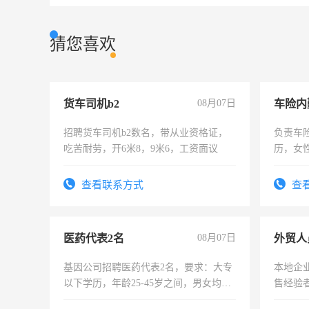
猜您喜欢
货车司机b2
08月07日
车险内
招聘货车司机b2数名，带从业资格证，
负责车
吃苦耐劳，开6米8，9米6，工资面议
历，女性
操作，
试用期1
查看联系方式
查
医药代表2名
08月07日
外贸人
基因公司招聘医药代表2名，要求：大专
本地企
以下学历，年龄25-45岁之间，男女均
售经验
可，需要具有营销经验，从事过医药代