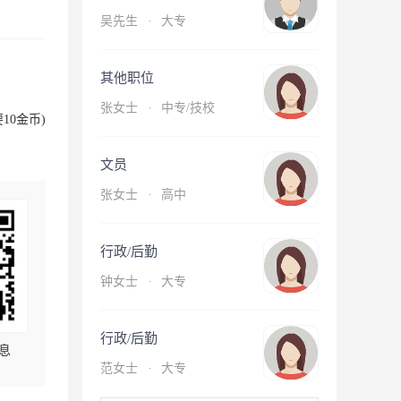
吴先生
·
大专
其他职位
张女士
·
中专/技校
10金币)
文员
张女士
·
高中
行政/后勤
钟女士
·
大专
行政/后勤
息
范女士
·
大专