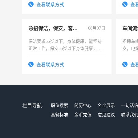
表或者有医学资质的优先，底薪+绩效，
查看联系方式
查
交五险。
急招保洁，保安，客服，工程
08月07日
车间流
保洁要求55岁以下，身体健康，能坚持
招聘车间
正常工作，保安55岁以下身体健康，有
岁，电
责任心形象端庄，遵纪守法，无犯罪记
好。薪资
录，客服要求45岁以下高中以上文化，
宿，免
查看联系方式
查
懂电脑工作认真，性格开朗有良好沟通
25号准
能力，工程，懂水电维修。
栏目导航:
职位搜索
简历中心
名企展示
一句话
套餐标准
金币充值
意见建议
联系我