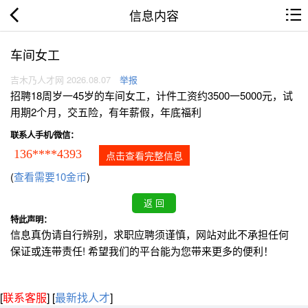
信息内容
车间女工
吉木乃人才网 2026.08.07
举报
招聘18周岁一45岁的车间女工，计件工资约3500一5000元，试
用期2个月，交五险，有年薪假，年底福利
联系人手机/微信：
136****4393
点击查看完整信息
(
查看需要10金币
)
特此声明：
信息真伪请自行辨别，求职应聘须谨慎，网站对此不承担任何
保证或连带责任! 希望我们的平台能为您带来更多的便利！
[
联系客服
]
[
最新找人才
]